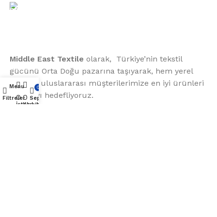
Telefon:
(406) 555-0120
Middle East Textile
olarak, Türkiye’nin tekstil
gücünü Orta Doğu pazarına taşıyarak, hem yerel
hem de uluslararası müşterilerimize en iyi ürünleri
Menu
0
sunmayı hedefliyoruz.
0
0
Filtreler
Sepet
İstek Listesi
Karşılaştırma
Middle East Textile
2025
Made with Love
© 2025 Middle East Textile- Tüm Hakları Saklıdır
العربية
(
Arapça
)
English
(
İngilizce
)
Türkçe