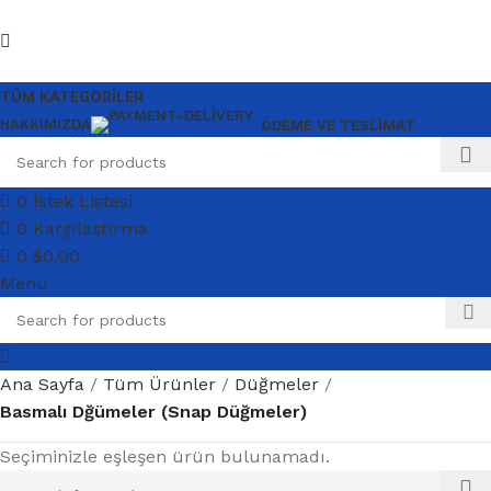
TÜM KATEGORILER
HAKKIMIZDA
ÖDEME VE TESLIMAT
0
İstek Listesi
0
Karşılaştırma
0
$
0.00
Menu
Ana Sayfa
Tüm Ürünler
Düğmeler
Basmalı Dğümeler (Snap Düğmeler)
Seçiminizle eşleşen ürün bulunamadı.