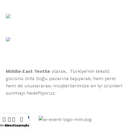
Email:
xtemos@gmail.com
Telefon:
(406) 555-0120
Middle East Textile
olarak, Türkiye’nin tekstil
gücünü Orta Doğu pazarına taşıyarak, hem yerel
hem de uluslararası müşterilerimize en iyi ürünleri
sunmayı hedefliyoruz.
Middle East Textile
2025
0
iltreler
Menu
İstek Listesi
Karşılaştırma
Sepet
Made with Love