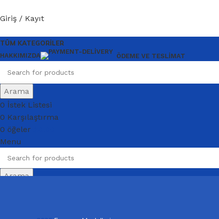
Giriş / Kayıt
TÜM KATEGORILER
HAKKIMIZDA
ÖDEME VE TESLIMAT
Arama
0
İstek Listesi
0
Karşılaştırma
0
öğeler
$
0.00
Menu
Arama
Giriş / Kayıt