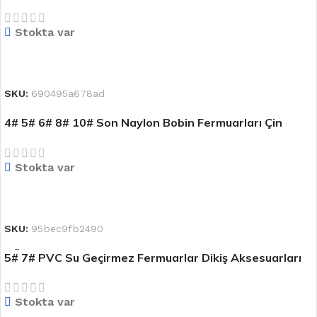
Pantolon Erkek Takım Elbise Sırt Çantası Uzun Cüzdan
Çift Fermuarlı Metal Bakır Uzun Zincir
Stokta var
DEVAMINI OKU
SKU:
690495a678ad
4# 5# 6# 8# 10# Son Naylon Bobin Fermuarları Çin
Fabrikasından
Stokta var
DEVAMINI OKU
SKU:
95bec9fb2490
5# 7# PVC Su Geçirmez Fermuarlar Dikiş Aksesuarları
için Naylon Su Geçirmez Gizli Fermuar Çadır için
Stokta var