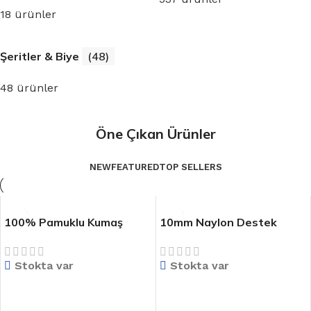
18 ürünler
Şeritler & Biye
(48)
48 ürünler
Öne Çıkan Ürünler
NEW
FEATURED
TOP SELLERS
100% Pamuklu Kumaş
10mm Naylon Destek
Kemer Kenar Dikiş Şeridi
Kanalı Sütyen Şeridi
Askeri Saf Pamuk Şerit
Stokta var
Stokta var
DEVAMINI OKU
DEVAMINI OKU