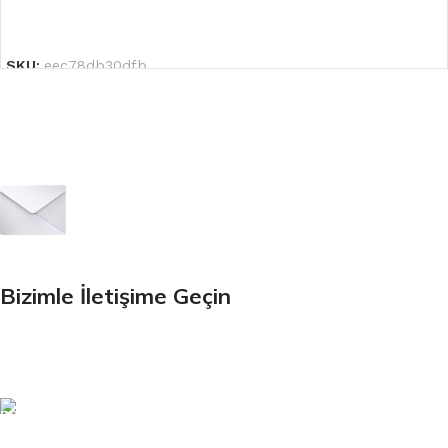
DEVAMINI OKU
SKU:
eec78db30dfb
Bültenimize Kaydolun
Bizimle İletişime Geçin
Email:
xtemos@gmail.com