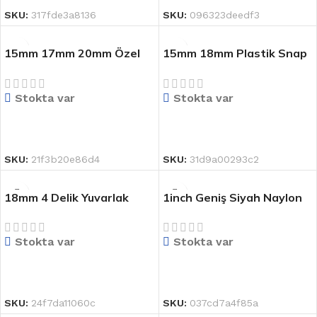
SKU:
317fde3a8136
SKU:
096323deedf3
15mm 17mm 20mm Özel
15mm 18mm Plastik Snap
Tasarım Daha Uygun
Düğmesi Fuming FM Marka
Fiyatlı Kot Düğmesi Kot ve
Düğmesi Üst Kalite Press
Stokta var
Stokta var
Kot Giyim için Metal
Snap Düğmesi
Düğme
DEVAMINI OKU
DEVAMINI OKU
SKU:
21f3b20e86d4
SKU:
31d9a00293c2
18mm 4 Delik Yuvarlak
1inch Geniş Siyah Naylon
Yüksek Kalite Gerçek Boğa
Ağır Kurdele Kemer Naylon
Boynuzu Düğmesi Özel
Polyester
Stokta var
Stokta var
Giysi Takım Boynuz
Düğmesi
DEVAMINI OKU
DEVAMINI OKU
SKU:
24f7da11060c
SKU:
037cd7a4f85a