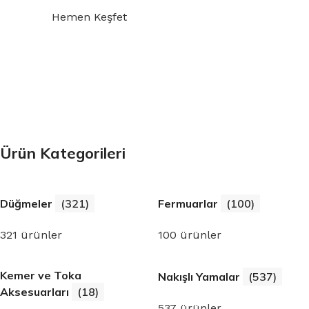
Hemen Keşfet
Etiketler
Hızlı Teslimat
Dokuma etiketlerle markanı
Ürün Kategorileri
yansıtmanın en zarif yolu
Siparişleriniz hızla paketlenip
Hemen Keşfet
teslimatı yapılmaktadır.
Düğmeler
(321)
Fermuarlar
(100)
321 ürünler
100 ürünler
Kemer ve Toka
Nakışlı Yamalar
(537)
Aksesuarları
(18)
537 ürünler