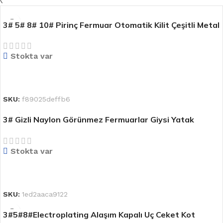
3# 5# 8# 10# Pirinç Fermuar Otomatik Kilit Çeşitli Metal
Fermuar Türleri
Stokta var
DEVAMINI OKU
SKU:
f89025deffb6
3# Gizli Naylon Görünmez Fermuarlar Giysi Yatak
Eşyası Oyuncak için
Stokta var
DEVAMINI OKU
SKU:
1ed2aaca9122
3#5#8#Electroplating Alaşım Kapalı Uç Ceket Kot