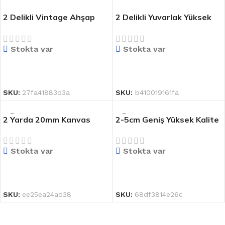
2 Delikli Vintage Ahşap
2 Delikli Yuvarlak Yüksek
Düğmeler Giysi DIY
Kalite Gömlek Nehir Kabuk
Düğmeler Dekoratif El
Düğmesi İnci Düğmeleri
Stokta var
Stokta var
Sanatları Dikiş
Gömlekler için
Aksesuarları
DEVAMINI OKU
DEVAMINI OKU
SKU:
27fa41883d3a
SKU:
b410019161fa
2 Yarda 20mm Kanvas
2-5cm Geniş Yüksek Kalite
Kurdele Bel Çantası
Emniyet Kemeri
Webbing Naylon Webbing
Kalınlaştırılmış Polyester
Stokta var
Stokta var
Evcil Hayvan Webbing Sırt
Sırt Çantası Şeridi
Çantası Kayış Dikiş
Çantası Kemer
DEVAMINI OKU
DEVAMINI OKU
SKU:
ee25ea24ad38
SKU:
68df3814e26c