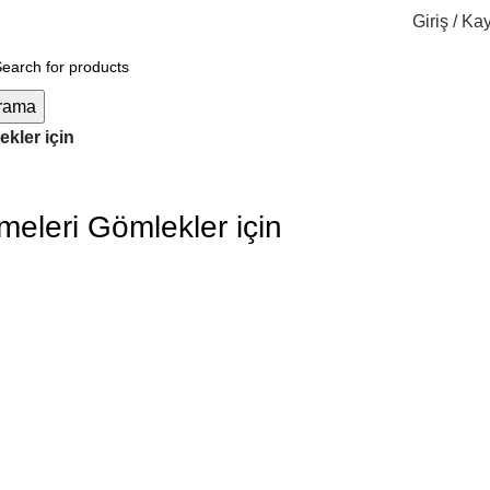
Giriş / Kay
$
0.
rama
kler için
eleri Gömlekler için