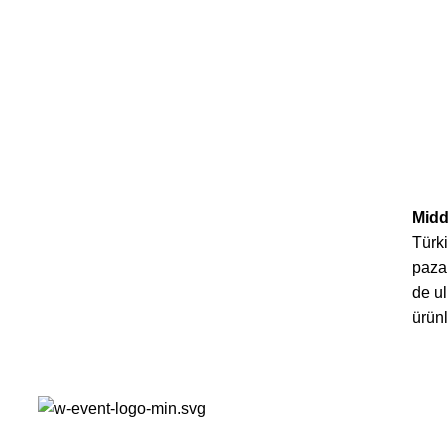
Midd
om
Türki
paza
de ul
ürünl