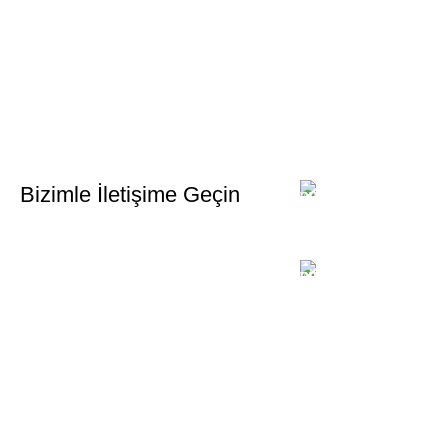
Bültenimize Kaydolun
Bizimle İletişime Geçin
Email:
xtemos@gmail.c
Telefon:
(406) 555-0120
Middle East Textile
2025
Made with Love