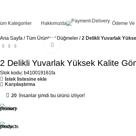
üm Kategoriler
Hakkımızda
Ödeme Ve 
Ana Sayfa
Tüm Ürünler
Düğmeler
2 Delikli Yuvarlak Yük
Büyütmek için tıklayın
2 Delikli Yuvarlak Yüksek Kalite G
Stok kodu:
b410019161fa
İstek listesine ekle
Karşılaştırma
20
İnsanlar şimdi bu ürünü izliyor!