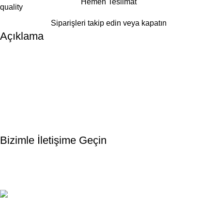
Hemen Teslimat
Siparişleri takip edin veya kapatın
Açıklama
Bültenimize Kaydolun
İlk Bilen Siz Olun. Haber bültenine bugün kaydolun
Bizimle İletişime Geçin
Email: