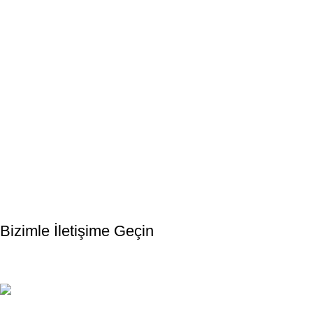
Bültenimize Kaydolun
İlk Bilen Siz Olun. Haber bültenine bugün kaydolun
Bizimle İletişime Geçin
Email: