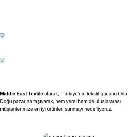
Bizimle İletişime Geçin
Email:
xtemos@gmail.com
Telefon:
(406) 555-0120
Middle East Textile
olarak, Türkiye’nin tekstil gücünü Orta
Doğu pazarına taşıyarak, hem yerel hem de uluslararası
müşterilerimize en iyi ürünleri sunmayı hedefliyoruz.
Middle East Textile
2025