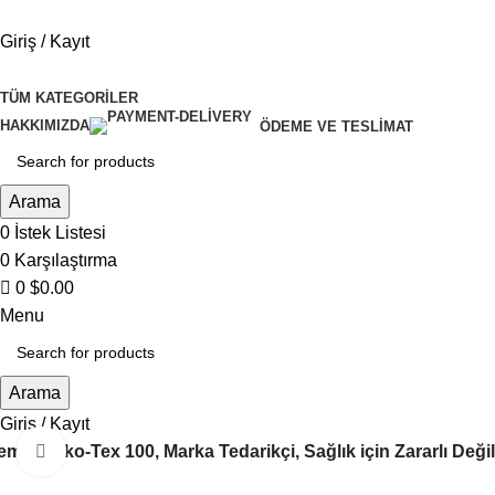
0
Giriş / Kayıt
TÜM KATEGORILER
HAKKIMIZDA
ÖDEME VE TESLIMAT
Arama
0
İstek Listesi
0
Karşılaştırma
0
$
0.00
Menu
Arama
Giriş / Kayıt
e, Oeko-Tex 100, Marka Tedarikçi, Sağlık için Zararlı Değil
Büyütmek için tıklayın