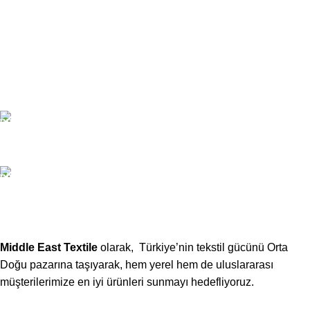
Bültenimize Kaydolun
Bizimle İletişime Geçin
Email:
xtemos@gmail.com
Telefon:
(406) 555-0120
Middle East Textile
olarak, Türkiye’nin tekstil gücünü Orta
Doğu pazarına taşıyarak, hem yerel hem de uluslararası
müşterilerimize en iyi ürünleri sunmayı hedefliyoruz.