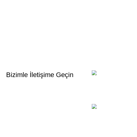
Bültenimize Kaydolun
İlk Bilen Siz Olun. Haber bültenine bugün kaydolun
Bizimle İletişime Geçin
Email:
xtemos@gmail.com
Telefon:
(406) 555-0120