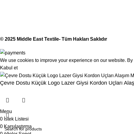
Middle East Textile
2025
Made with Love
© 2025 Middle East Textile- Tüm Hakları Saklıdır
We use cookies to improve your experience on our website. By b
Kabul et
Çevre Dostu Küçük Logo Lazer Giysi Kordon Uçları Alaşı
Menu
0
İstek Listesi
0
Karşılaştırma
0
öğeler
Sepet