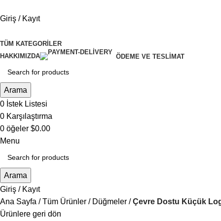
Giriş / Kayıt
TÜM KATEGORILER
HAKKIMIZDA
ÖDEME VE TESLIMAT
Arama
0
İstek Listesi
0
Karşılaştırma
0
öğeler
$
0.00
Menu
Arama
Giriş / Kayıt
Ana Sayfa
Tüm Ürünler
Düğmeler
Çevre Dostu Küçük Logo
Ürünlere geri dön