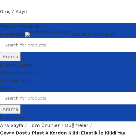
Giriş / Kayıt
TÜM KATEGORILER
HAKKIMIZDA
ÖDEME VE TESLIMAT
Arama
0
İstek Listesi
0
Karşılaştırma
0
öğeler
$
0.00
Menu
Arama
Giriş / Kayıt
Ana Sayfa
Tüm Ürünler
Düğmeler
Çevre Dostu Plastik Kordon Kilidi Elastik İp Kilidi Yay