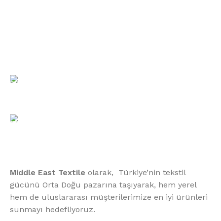
Bültenimize Kaydolun
Bizimle İletişime Geçin
Email:
xtemos@gmail.com
Telefon:
(406) 555-0120
Middle East Textile
olarak, Türkiye’nin tekstil
gücünü Orta Doğu pazarına taşıyarak, hem yerel
hem de uluslararası müşterilerimize en iyi ürünleri
sunmayı hedefliyoruz.