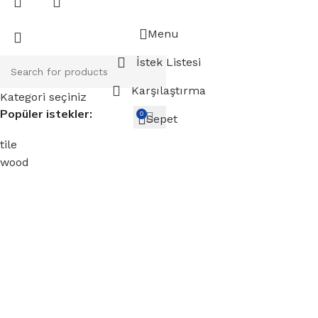
Menu
İstek Listesi
Karşılaştırma
Kategori seçiniz
Popüler istekler:
0
Sepet
tile
wood
laminate
installation
materials