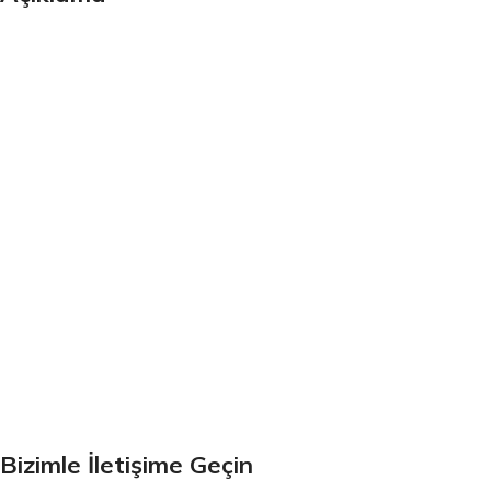
Bültenimize Kaydolun
İlk Bilen Siz Olun. Haber bültenine bugün kaydolun
Bizimle İletişime Geçin