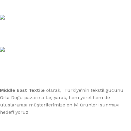
Email:
xtemos@gmail.com
Telefon:
(406) 555-0120
Middle East Textile
olarak, Türkiye’nin tekstil gücünü
Orta Doğu pazarına taşıyarak, hem yerel hem de
uluslararası müşterilerimize en iyi ürünleri sunmayı
hedefliyoruz.