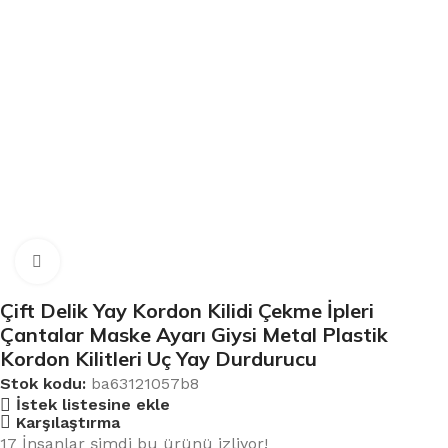
Büyütmek için tıklayın
Çift Delik Yay Kordon Kilidi Çekme İpleri
Çantalar Maske Ayarı Giysi Metal Plastik
Kordon Kilitleri Uç Yay Durdurucu
Stok kodu:
ba63121057b8
İstek listesine ekle
Karşılaştırma
17
İnsanlar şimdi bu ürünü izliyor!