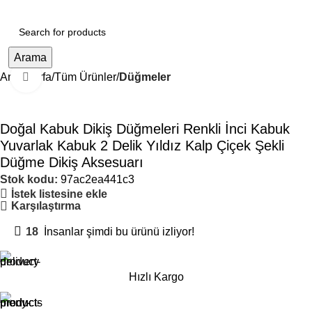
Arama
Ana Sayfa
Tüm Ürünler
Düğmeler
Büyütmek için tıklayın
Doğal Kabuk Dikiş Düğmeleri Renkli İnci Kabuk
Yuvarlak Kabuk 2 Delik Yıldız Kalp Çiçek Şekli
Düğme Dikiş Aksesuarı
Stok kodu:
97ac2ea441c3
İstek listesine ekle
Karşılaştırma
18
İnsanlar şimdi bu ürünü izliyor!
Hızlı Kargo