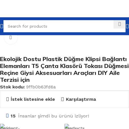
Ana Sayfa
Tüm Ürünler
Düğmeler
Büyütmek için tıklayın
Ekolojik Dostu Plastik Düğme Klipsi Bağlantı
Elemanları T5 Çanta Klasörü Tokası Düğmesi
Reçine Giysi Aksesuarları Araçları DIY Aile
Terzisi için
Stok kodu:
9ffb0b63fd6a
İstek listesine ekle
Karşılaştırma
15
İnsanlar şimdi bu ürünü izliyor!