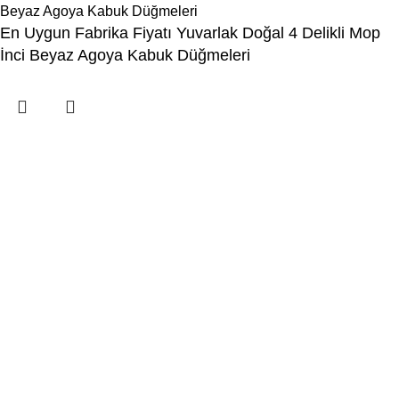
En Uygun Fabrika Fiyatı Yuvarlak Doğal 4 Delikli Mop
İnci Beyaz Agoya Kabuk Düğmeleri
Menu
İstek Listesi
Karşılaştırma
Kategori seçiniz
Popüler istekler:
0
Sepet
tile
wood
laminate
installation
materials