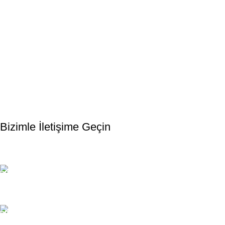
Bültenimize Kaydolun
Bizimle İletişime Geçin
Email:
xtemos@gmail.com
Telefon: