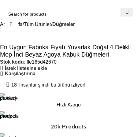
Ana Sayfa
Tüm Ürünler
Düğmeler
Büyütmek için tıklayın
En Uygun Fabrika Fiyatı Yuvarlak Doğal 4 Delikli
Mop İnci Beyaz Agoya Kabuk Düğmeleri
Stok kodu:
ffe165d42670
İstek listesine ekle
Karşılaştırma
18
İnsanlar şimdi bu ürünü izliyor!
Hızlı Kargo
20k Products