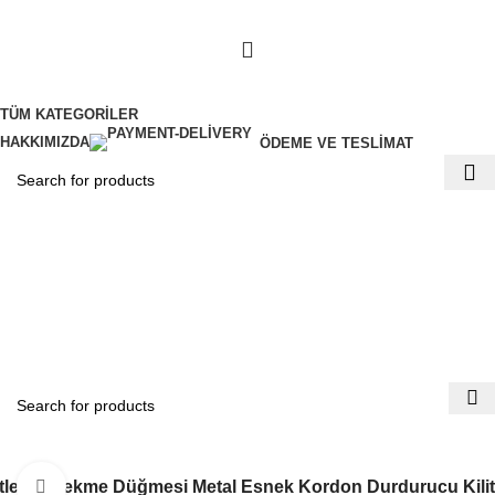
TÜM KATEGORILER
HAKKIMIZDA
ÖDEME VE TESLIMAT
$
0.00
tler İp Çekme Düğmesi Metal Esnek Kordon Durdurucu Kilit
Büyütmek için tıklayın