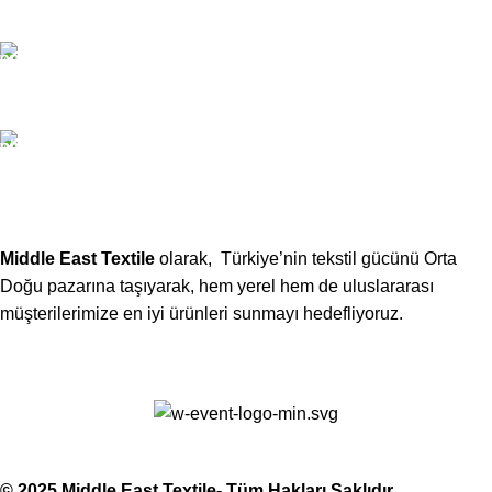
Email:
xtemos@gmail.com
Telefon:
(406) 555-0120
Middle East Textile
olarak, Türkiye’nin tekstil gücünü Orta
Doğu pazarına taşıyarak, hem yerel hem de uluslararası
müşterilerimize en iyi ürünleri sunmayı hedefliyoruz.
Middle East Textile
2025
Made with Love
© 2025 Middle East Textile- Tüm Hakları Saklıdır