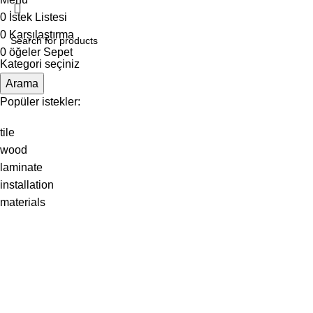
0
İstek Listesi
0
Karşılaştırma
0
öğeler
Sepet
Kategori seçiniz
Arama
Popüler istekler:
tile
wood
laminate
installation
materials