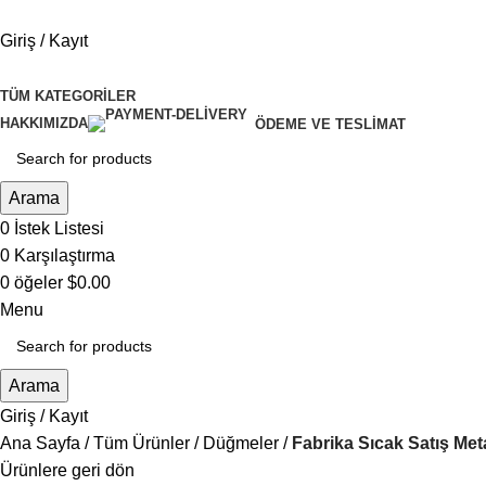
Giriş / Kayıt
TÜM KATEGORILER
HAKKIMIZDA
ÖDEME VE TESLIMAT
Arama
0
İstek Listesi
0
Karşılaştırma
0
öğeler
$
0.00
Menu
Arama
Giriş / Kayıt
Ana Sayfa
Tüm Ürünler
Düğmeler
Fabrika Sıcak Satış Me
Ürünlere geri dön