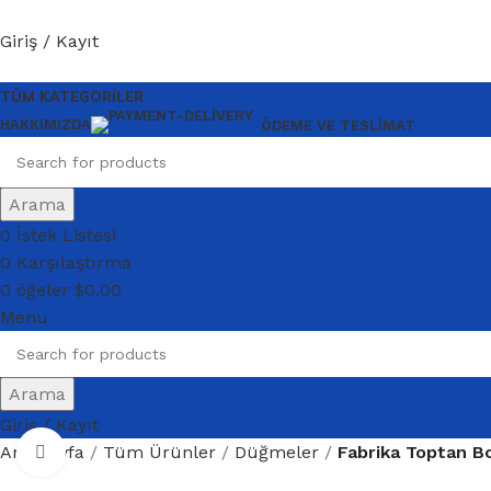
Giriş / Kayıt
TÜM KATEGORILER
HAKKIMIZDA
ÖDEME VE TESLIMAT
Arama
0
İstek Listesi
0
Karşılaştırma
0
öğeler
$
0.00
Menu
Arama
Giriş / Kayıt
Ana Sayfa
Tüm Ürünler
Düğmeler
Fabrika Toptan Bo
Büyütmek için tıklayın