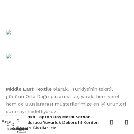
Bizimle İletişime Geçin
Email:
xtemos@gmail.com
Telefon:
(406) 555-0120
Middle East Textile
olarak, Türkiye’nin tekstil
gücünü Orta Doğu pazarına taşıyarak, hem yerel
hem de uluslararası müşterilerimize en iyi ürünleri
sunmayı hedefliyoruz.
Fabrika Toptan Boş Metal Kordon
0
Menu
Durdurucu Yuvarlak Dekoratif Kordon
0
0
öğeler
Uçları Giysiler için
İstek Listesi
Karşılaştırma
Middle East Textile
2025
Sepet