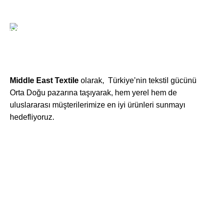
xtemos@gmail.com
Telefon:
(406) 555-0120
Middle East Textile
olarak, Türkiye’nin tekstil gücünü
Orta Doğu pazarına taşıyarak, hem yerel hem de
uluslararası müşterilerimize en iyi ürünleri sunmayı
hedefliyoruz.
Middle East Textile
2025
Made with Love
© 2025 Middle East Textile- Tüm Hakları Saklıdır