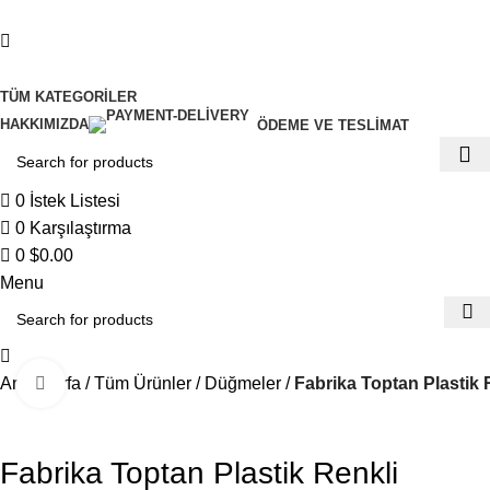
0
TÜM KATEGORILER
HAKKIMIZDA
ÖDEME VE TESLIMAT
0
İstek Listesi
0
Karşılaştırma
0
$
0.00
Menu
Ana Sayfa
Tüm Ürünler
Düğmeler
Fabrika Toptan Plastik
Büyütmek için tıklayın
Fabrika Toptan Plastik Renkli