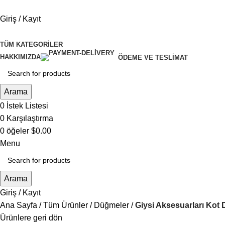
Giriş / Kayıt
TÜM KATEGORILER
HAKKIMIZDA
ÖDEME VE TESLIMAT
Arama
0
İstek Listesi
0
Karşılaştırma
0
öğeler
$
0.00
Menu
Arama
Giriş / Kayıt
Ana Sayfa
Tüm Ürünler
Düğmeler
Giysi Aksesuarları Kot
Ürünlere geri dön