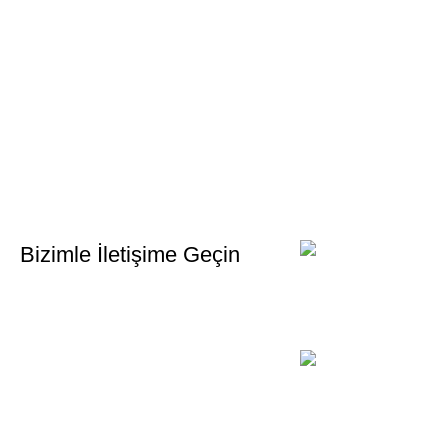
Bültenimize Kaydolun
İlk Bilen Siz Olun. Haber bültenine bugün kaydolun
Bizimle İletişime Geçin
Email:
xtemos@gmail.com
Telefon:
(406) 555-0120