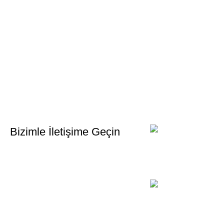
Bültenimize Kaydolun
İlk Bilen Siz Olun. Haber bültenine bugün kaydolun
Bizimle İletişime Geçin
Email:
xtemos@gmail.com
Telefon:
(406) 555-0120