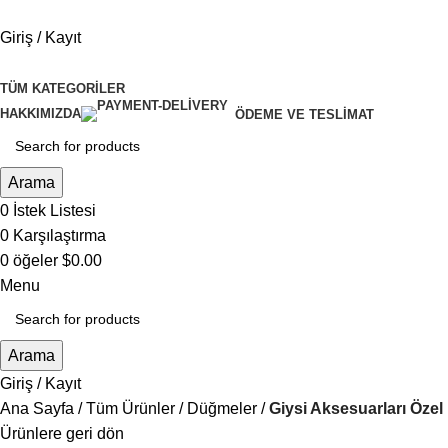
Giriş / Kayıt
TÜM KATEGORILER
HAKKIMIZDA
ÖDEME VE TESLIMAT
Arama
0
İstek Listesi
0
Karşılaştırma
0
öğeler
$
0.00
Menu
Arama
Giriş / Kayıt
Ana Sayfa
Tüm Ürünler
Düğmeler
Giysi Aksesuarları Öze
Ürünlere geri dön