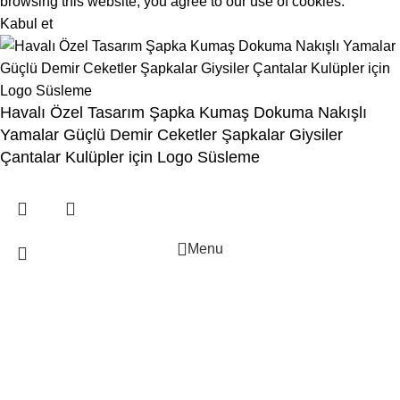
browsing this website, you agree to our use of cookies.
Kabul et
Havalı Özel Tasarım Şapka Kumaş Dokuma Nakışlı
Yamalar Güçlü Demir Ceketler Şapkalar Giysiler
Çantalar Kulüpler için Logo Süsleme
Menu
İstek Listesi
Karşılaştırma
Kategori seçiniz
Popüler istekler:
0
Sepet
tile