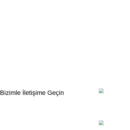
Bültenimize Kaydolun
İlk Bilen Siz Olun. Haber bültenine bugün kaydolun
Bizimle İletişime Geçin
Email:
xtemos@gmail
Telefon: