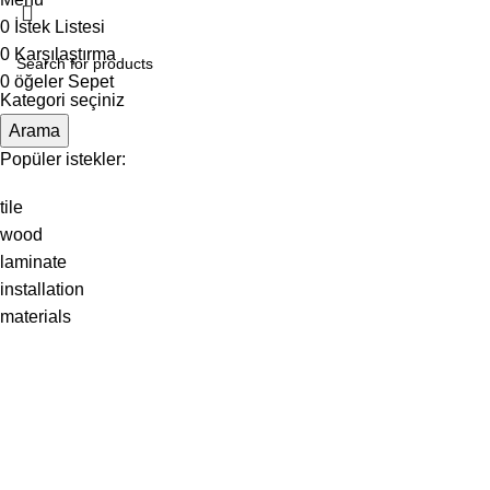
0
İstek Listesi
0
Karşılaştırma
0
öğeler
Sepet
Kategori seçiniz
Arama
Popüler istekler:
tile
wood
laminate
installation
materials