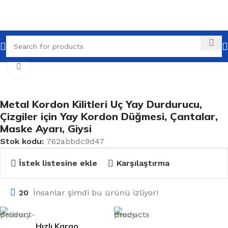
Ana Sayfa
Tüm Ürünler
Düğmeler
Büyütmek için tıklayın
Metal Kordon Kilitleri Uç Yay Durdurucu,
Çizgiler için Yay Kordon Düğmesi, Çantalar,
Maske Ayarı, Giysi
Stok kodu:
762abbdc9d47
İstek listesine ekle
Karşılaştırma
20
İnsanlar şimdi bu ürünü izliyor!
Hızlı Kargo