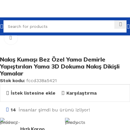
 Sayfa
Tüm Ürünler
Kumaş Aksesuarları
Nakışlı Yamalar
Büyütmek için tıklayın
Nakış Kumaşı Bez Özel Yama Demirle
Yapıştırılan Yama 3D Dokuma Nakış Dikişli
Yamalar
Stok kodu:
fccd338a5421
İstek listesine ekle
Karşılaştırma
14
İnsanlar şimdi bu ürünü izliyor!
Hızlı Kargo