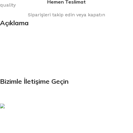
Hemen Teslimat
Siparişleri takip edin veya kapatın
Açıklama
Bültenimize Kaydolun
İlk Bilen Siz Olun. Haber bültenine bugün kaydolun
Bizimle İletişime Geçin
Email:
xtemos@gmail.com