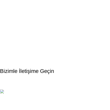
Bültenimize Kaydolun
Bizimle İletişime Geçin
Email:
xtemos@gmail.com