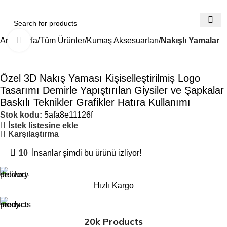
Ana Sayfa
Tüm Ürünler
Kumaş Aksesuarları
Nakışlı Yamalar
Büyütmek için tıklayın
Özel 3D Nakış Yaması Kişiselleştirilmiş Logo
Tasarımı Demirle Yapıştırılan Giysiler ve Şapkalar
Baskılı Teknikler Grafikler Hatıra Kullanımı
Stok kodu:
5afa8e11126f
İstek listesine ekle
Karşılaştırma
10
İnsanlar şimdi bu ürünü izliyor!
Hızlı Kargo
20k Products