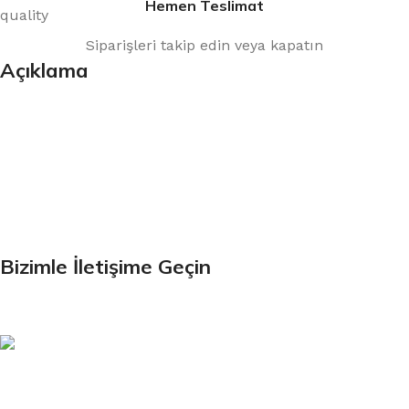
Hemen Teslimat
Siparişleri takip edin veya kapatın
Açıklama
Bültenimize Kaydolun
İlk Bilen Siz Olun. Haber bültenine bugün kaydolun
Bizimle İletişime Geçin
Email:
xtemos@gmail.com