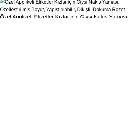
Özel Applikeli Etiketler Kızlar için Giysi Nakış Yaması,
Özelleştirilmiş Boyut, Yapıştırılabilir, Dikişli, Dokuma
Rozet
Menu
0
İstek Listesi
0
Karşılaştırma
Sepet
Kategori seçiniz
Popüler istekler:
tile
wood
laminate
installation