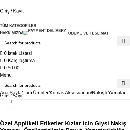
0
Giriş / Kayıt
TÜM KATEGORILER
HAKKIMIZDA
ÖDEME VE TESLIMAT
0
İstek Listesi
0
Karşılaştırma
0
$
0.00
Menu
Ana Sayfa
Tüm Ürünler
Kumaş Aksesuarları
Nakışlı Yamalar
Giriş / Kayıt
Büyütmek için tıklayın
Özel Applikeli Etiketler Kızlar için Giysi Nakış