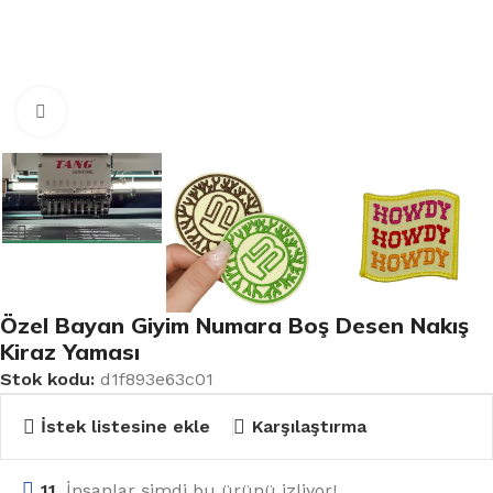
Büyütmek için tıklayın
Özel Bayan Giyim Numara Boş Desen Nakış
Kiraz Yaması
Stok kodu:
d1f893e63c01
İstek listesine ekle
Karşılaştırma
11
İnsanlar şimdi bu ürünü izliyor!