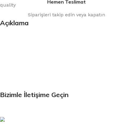
Hemen Teslimat
Siparişleri takip edin veya kapatın
Açıklama
Bültenimize Kaydolun
İlk Bilen Siz Olun. Haber bültenine bugün kaydolun
Bizimle İletişime Geçin
Email: