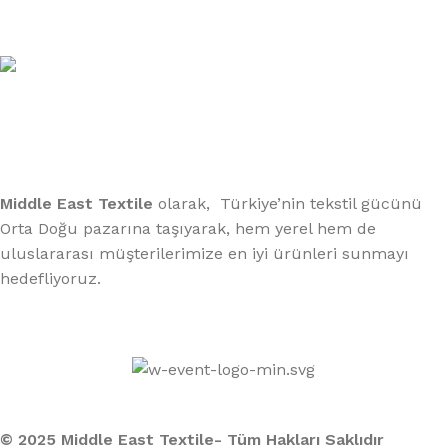
xtemos@gmail.com
Telefon:
(406) 555-0120
Middle East Textile
olarak, Türkiye’nin tekstil gücünü
Orta Doğu pazarına taşıyarak, hem yerel hem de
uluslararası müşterilerimize en iyi ürünleri sunmayı
hedefliyoruz.
Middle East Textile
2025
Made with Love
© 2025 Middle East Textile- Tüm Hakları Saklıdır