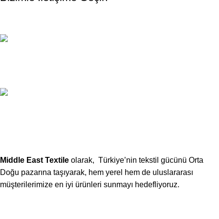
Email:
xtemos@gmail.com
Telefon:
(406) 555-0120
Middle East Textile
olarak, Türkiye’nin tekstil gücünü Orta
Doğu pazarına taşıyarak, hem yerel hem de uluslararası
müşterilerimize en iyi ürünleri sunmayı hedefliyoruz.
Middle East Textile
2025