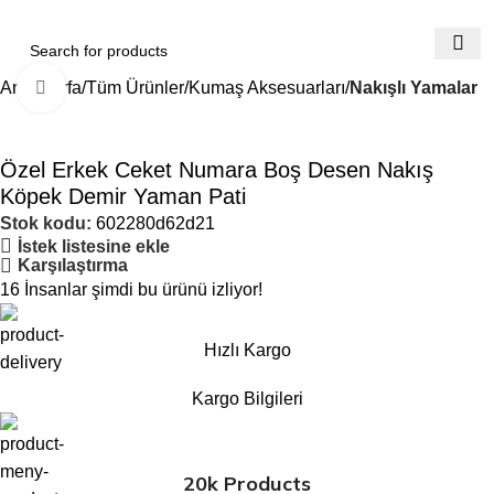
Ana Sayfa
Tüm Ürünler
Kumaş Aksesuarları
Nakışlı Yamalar
Büyütmek için tıklayın
Özel Erkek Ceket Numara Boş Desen Nakış
Köpek Demir Yaman Pati
Stok kodu:
602280d62d21
İstek listesine ekle
Karşılaştırma
16
İnsanlar şimdi bu ürünü izliyor!
Hızlı Kargo
Kargo Bilgileri
20k Products