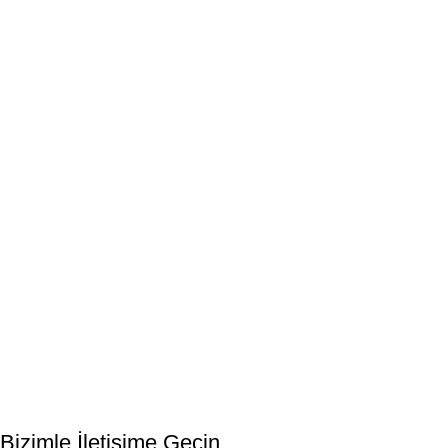
Bültenimize Kaydolun
İlk Bilen Siz Olun. Haber bültenine bugün kaydolun
Bizimle İletişime Geçin