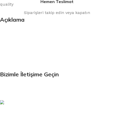
Hemen Teslimat
Siparişleri takip edin veya kapatın
Açıklama
Bültenimize Kaydolun
İlk Bilen Siz Olun. Haber bültenine bugün kaydolun
Bizimle İletişime Geçin
Email: