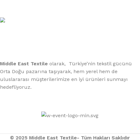
xtemos@gmail.com
Telefon:
(406) 555-0120
Middle East Textile
olarak, Türkiye’nin tekstil gücünü
Orta Doğu pazarına taşıyarak, hem yerel hem de
uluslararası müşterilerimize en iyi ürünleri sunmayı
hedefliyoruz.
Middle East Textile
2025
Made with Love
© 2025 Middle East Textile- Tüm Hakları Saklıdır