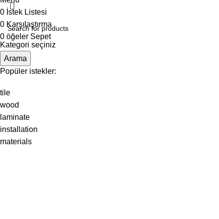
0
İstek Listesi
0
Karşılaştırma
0
öğeler
Sepet
Kategori seçiniz
Arama
Popüler istekler:
tile
wood
laminate
installation
materials