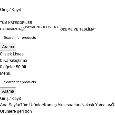
Giriş / Kayıt
TÜM KATEGORILER
HAKKIMIZDA
ÖDEME VE TESLIMAT
Arama
0
İstek Listesi
0
Karşılaştırma
0
öğeler
$
0.00
Menu
Arama
Giriş / Kayıt
Ana Sayfa
Tüm Ürünler
Kumaş Aksesuarları
Nakışlı Yamalar
Ö
Ürünlere geri dön