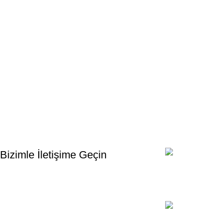
Bültenimize Kaydolun
İlk Bilen Siz Olun. Haber bültenine bugün kaydolun
Bizimle İletişime Geçin
Email:
xtemos@gmail
Telefon: