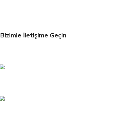
Bültenimize Kaydolun
İlk Bilen Siz Olun. Haber bültenine bugün kaydolun
Bizimle İletişime Geçin
Email:
xtemos@gmail.com
Telefon:
(406) 555-0120