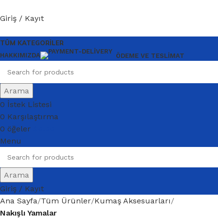
Giriş / Kayıt
TÜM KATEGORILER
HAKKIMIZDA
ÖDEME VE TESLIMAT
Arama
0
İstek Listesi
0
Karşılaştırma
0
öğeler
$
0.00
Menu
Arama
Giriş / Kayıt
Ana Sayfa
Tüm Ürünler
Kumaş Aksesuarları
Nakışlı Yamalar