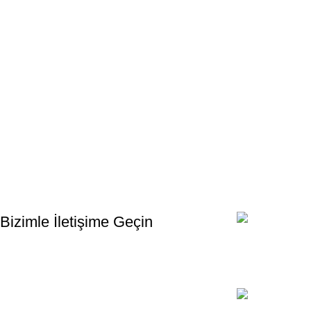
Bültenimize Kaydolun
İlk Bilen Siz Olun. Haber bültenine bugün kaydolun
Bizimle İletişime Geçin
Email:
xtemos@gmail
Telefon: