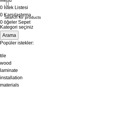
Menu
0
İstek Listesi
0
Karşılaştırma
0
öğeler
Sepet
Kategori seçiniz
Arama
Popüler istekler:
tile
wood
laminate
installation
materials