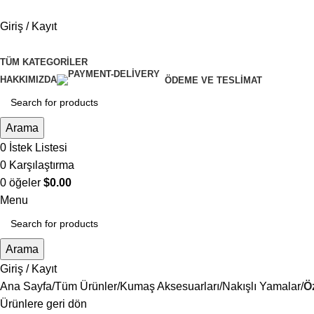
Giriş / Kayıt
TÜM KATEGORILER
HAKKIMIZDA
ÖDEME VE TESLIMAT
Arama
0
İstek Listesi
0
Karşılaştırma
0
öğeler
$
0.00
Menu
Arama
Giriş / Kayıt
Ana Sayfa
Tüm Ürünler
Kumaş Aksesuarları
Nakışlı Yamalar
Ö
Ürünlere geri dön