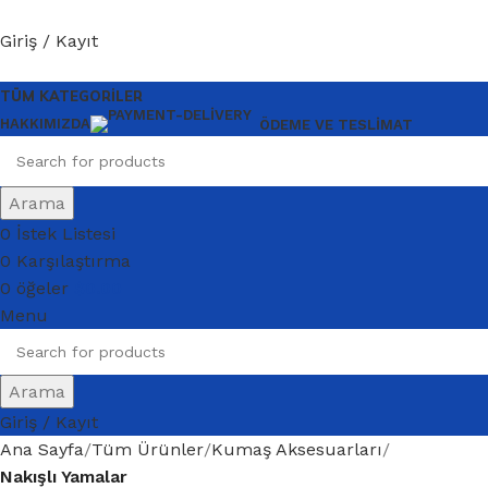
Giriş / Kayıt
TÜM KATEGORILER
HAKKIMIZDA
ÖDEME VE TESLIMAT
Arama
0
İstek Listesi
0
Karşılaştırma
0
öğeler
$
0.00
Menu
Arama
Giriş / Kayıt
Ana Sayfa
Tüm Ürünler
Kumaş Aksesuarları
Nakışlı Yamalar