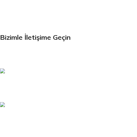
Bültenimize Kaydolun
İlk Bilen Siz Olun. Haber bültenine bugün kaydolun
Bizimle İletişime Geçin
Email:
xtemos@gmail.com
Telefon:
(406) 555-0120