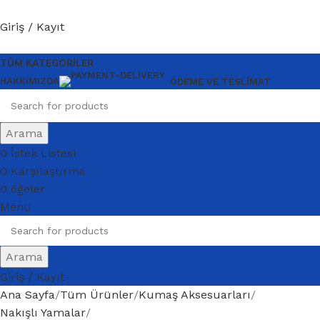
Giriş / Kayıt
TÜM KATEGORILER
HAKKIMIZDA
ÖDEME VE TESLIMAT
Arama
0
İstek Listesi
0
Karşılaştırma
0
öğeler
$
0.00
Menu
Arama
Giriş / Kayıt
Ana Sayfa
Tüm Ürünler
Kumaş Aksesuarları
Nakışlı Yamalar