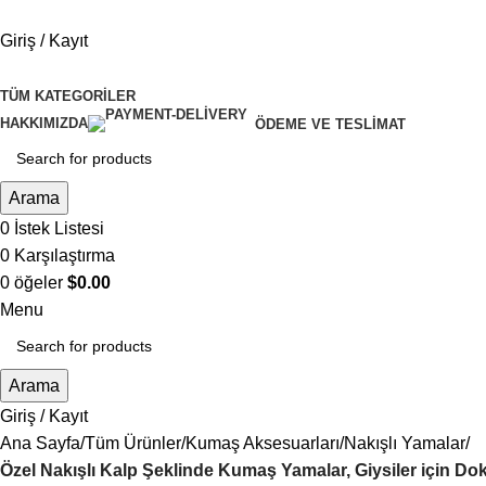
Giriş / Kayıt
TÜM KATEGORILER
HAKKIMIZDA
ÖDEME VE TESLIMAT
Arama
0
İstek Listesi
0
Karşılaştırma
0
öğeler
$
0.00
Menu
Arama
Giriş / Kayıt
Ana Sayfa
Tüm Ürünler
Kumaş Aksesuarları
Nakışlı Yamalar
Özel Nakışlı Kalp Şeklinde Kumaş Yamalar, Giysiler için Do