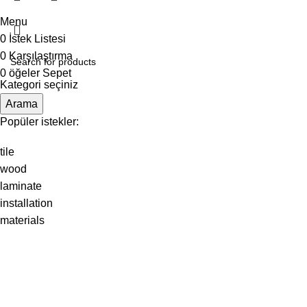
Menu
0
İstek Listesi
0
Karşılaştırma
0
öğeler
Sepet
Kategori seçiniz
Arama
Popüler istekler:
tile
wood
laminate
installation
materials