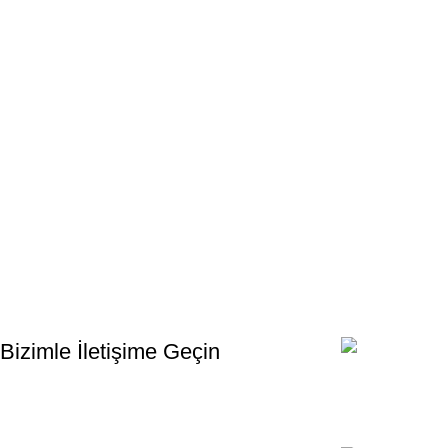
Bültenimize Kaydolun
İlk Bilen Siz Olun. Haber bültenine bugün kaydolun
Bizimle İletişime Geçin
Email:
xtemos@gmail