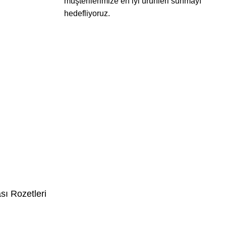
müşterilerimize en iyi ürünleri sunmayı
hedefliyoruz.
sı Rozetleri