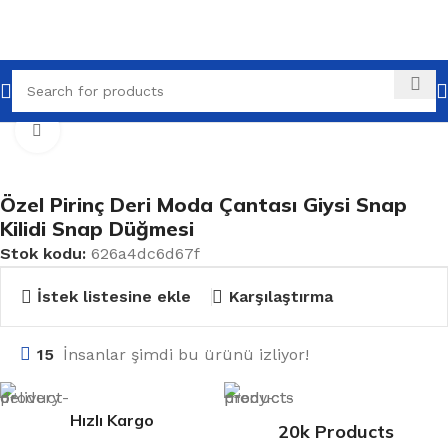
Ana Sayfa
Tüm Ürünler
Düğmeler
Büyütmek için tıklayın
Özel Pirinç Deri Moda Çantası Giysi Snap
Kilidi Snap Düğmesi
Stok kodu:
626a4dc6d67f
İstek listesine ekle
Karşılaştırma
15
İnsanlar şimdi bu ürünü izliyor!
Hızlı Kargo
20k Products