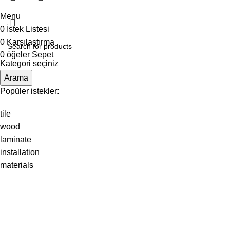
Menu
0
İstek Listesi
0
Karşılaştırma
0
öğeler
Sepet
Kategori seçiniz
Arama
Popüler istekler:
tile
wood
laminate
installation
materials