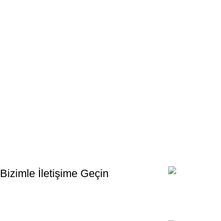
Bültenimize Kaydolun
İlk Bilen Siz Olun. Haber bültenine bugün kaydolun
Bizimle İletişime Geçin
Email:
xtemos@gmail