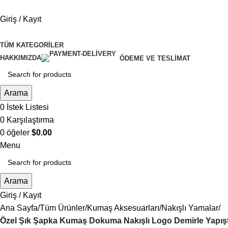
Giriş / Kayıt
TÜM KATEGORILER
HAKKIMIZDA
ÖDEME VE TESLIMAT
Arama
0
İstek Listesi
0
Karşılaştırma
0
öğeler
$
0.00
Menu
Arama
Giriş / Kayıt
Ana Sayfa
Tüm Ürünler
Kumaş Aksesuarları
Nakışlı Yamalar
Özel Şık Şapka Kumaş Dokuma Nakışlı Logo Demirle Yapıştır