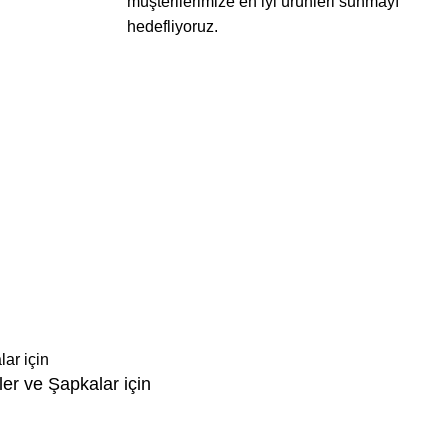
müşterilerimize en iyi ürünleri sunmayı
hedefliyoruz.
er ve Şapkalar için