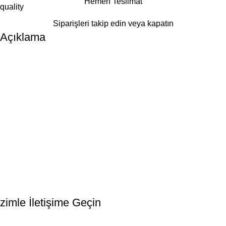
Hemen Teslimat
Siparişleri takip edin veya kapatın
Açıklama
Bültenimize Kaydolun
İlk Bilen Siz Olun. Haber bültenine bugün kaydolun
zimle İletişime Geçin