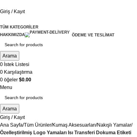
Giriş / Kayıt
TÜM KATEGORILER
HAKKIMIZDA
ÖDEME VE TESLIMAT
Arama
0
İstek Listesi
0
Karşılaştırma
0
öğeler
$
0.00
Menu
Arama
Giriş / Kayıt
Ana Sayfa
Tüm Ürünler
Kumaş Aksesuarları
Nakışlı Yamalar
Özelleştirilmiş Logo Yamaları Isı Transferi Dokuma Etiketi