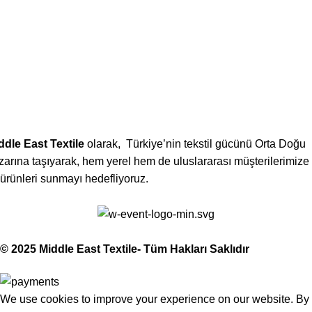
ail:
emos@gmail.com
lefon:
06) 555-0120
ddle East Textile
olarak, Türkiye’nin tekstil gücünü Orta Doğu
zarına taşıyarak, hem yerel hem de uluslararası müşterilerimize
i ürünleri sunmayı hedefliyoruz.
ddle East Textile
2025
de with Love
© 2025 Middle East Textile- Tüm Hakları Saklıdır
We use cookies to improve your experience on our website. By