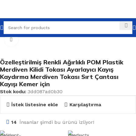
Ana Sayfa
Tüm Ürünler
Kemer ve Toka Aksesuarları
Büyütmek için tıklayın
Özelleştirilmiş Renkli Ağırlıklı POM Plastik
Merdiven Kilidi Tokası Ayarlayıcı Kayış
Kaydırma Merdiven Tokası Sırt Çantası
Kayışı Kemer için
Stok kodu:
3dd087ad0b30
İstek listesine ekle
Karşılaştırma
14
İnsanlar şimdi bu ürünü izliyor!