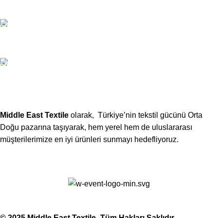
Email:
xtemos@gmail.com
Telefon:
(406) 555-0120
Middle East Textile
olarak, Türkiye’nin tekstil gücünü Orta
Doğu pazarına taşıyarak, hem yerel hem de uluslararası
müşterilerimize en iyi ürünleri sunmayı hedefliyoruz.
Middle East Textile
2025
Made with Love
© 2025 Middle East Textile- Tüm Hakları Saklıdır