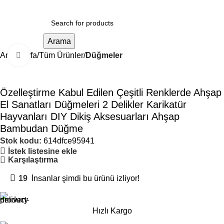
Arama
Ana Sayfa
Tüm Ürünler
Düğmeler
Büyütmek için tıklayın
Özelleştirme Kabul Edilen Çeşitli Renklerde Ahşap
El Sanatları Düğmeleri 2 Delikler Karikatür
Hayvanları DIY Dikiş Aksesuarları Ahşap
Bambudan Düğme
Stok kodu:
614dfce95941
İstek listesine ekle
Karşılaştırma
19
İnsanlar şimdi bu ürünü izliyor!
Hızlı Kargo