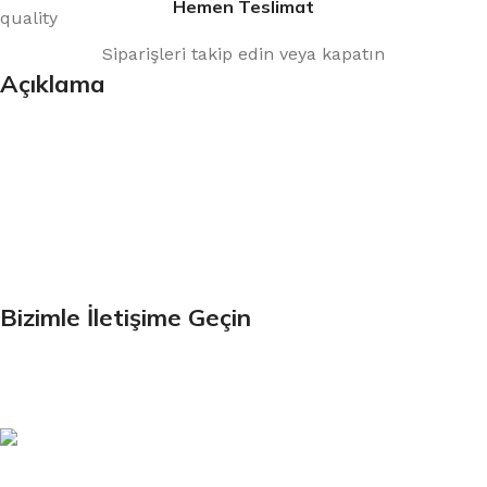
Hemen Teslimat
Siparişleri takip edin veya kapatın
Açıklama
Bültenimize Kaydolun
İlk Bilen Siz Olun. Haber bültenine bugün kaydolun
Bizimle İletişime Geçin
Email: