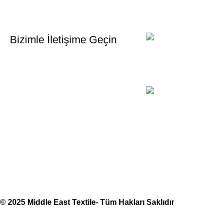
İlk Bilen Siz Olun. Haber bültenine bugün kaydolun
Bizimle İletişime Geçin
Email:
xtemos@gmail.com
Telefon:
(406) 555-0120
Middle East Textile
2025
Made with Love
© 2025 Middle East Textile- Tüm Hakları Saklıdır