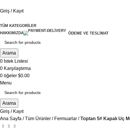
Giriş / Kayıt
TÜM KATEGORILER
HAKKIMIZDA
ÖDEME VE TESLIMAT
Arama
0
İstek Listesi
0
Karşılaştırma
0
öğeler
$
0.00
Menu
Arama
Giriş / Kayıt
Ana Sayfa
Tüm Ürünler
Fermuarlar
Toptan 5# Kapalı Uç M