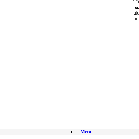
Tü
pa
ulu
ür
Menu