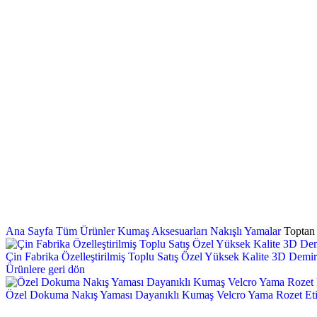
KORDONLAR
ÖZEL TASARIM
ÖZEL TASARIM
NAKIŞLI YAMALAR
FERMUARLAR
ÖRME LASTIKLER
DÜĞMELER
PLASTIK FERMUARLAR
Ana Sayfa
Tüm Ürünler
Kumaş Aksesuarları
Nakışlı Yamalar
Toptan
Çin Fabrika Özelleştirilmiş Toplu Satış Özel Yüksek Kalite 3D Demirle
Ürünlere geri dön
Özel Dokuma Nakış Yaması Dayanıklı Kumaş Velcro Yama Rozet Etike