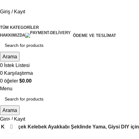
Giriş / Kayıt
TÜM KATEGORILER
HAKKIMIZDA
ÖDEME VE TESLIMAT
Arama
0
İstek Listesi
0
Karşılaştırma
0
öğeler
$
0.00
Menu
Arama
Giriş / Kayıt
z Kalp Çiçek Kelebek Ayakkabı Şeklinde Yama, Giysi DIY için
Büyütmek için tıklayın