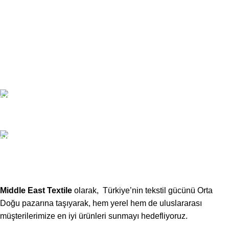
Bültenimize Kaydolun
Bizimle İletişime Geçin
Email:
xtemos@gmail.com
Telefon:
(406) 555-0120
Middle East Textile
olarak, Türkiye’nin tekstil gücünü Orta
Doğu pazarına taşıyarak, hem yerel hem de uluslararası
müşterilerimize en iyi ürünleri sunmayı hedefliyoruz.