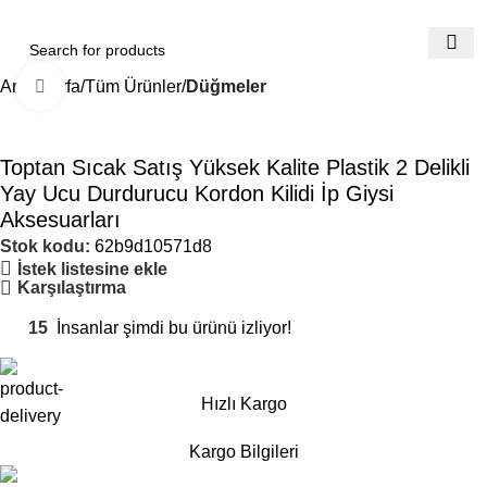
Ana Sayfa
Tüm Ürünler
Düğmeler
Büyütmek için tıklayın
Toptan Sıcak Satış Yüksek Kalite Plastik 2 Delikli
Yay Ucu Durdurucu Kordon Kilidi İp Giysi
Aksesuarları
Stok kodu:
62b9d10571d8
İstek listesine ekle
Karşılaştırma
15
İnsanlar şimdi bu ürünü izliyor!
Hızlı Kargo
Kargo Bilgileri