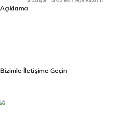
Siparişleri takip edin veya kapatın
Açıklama
Bültenimize Kaydolun
İlk Bilen Siz Olun. Haber bültenine bugün kaydolun
Bizimle İletişime Geçin
Email:
xtemos@gmail.com