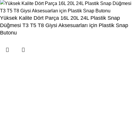
Yüksek Kalite Dört Parça 16L 20L 24L Plastik Snap
Düğmesi T3 T5 T8 Giysi Aksesuarları için Plastik Snap
Butonu
Menu
İstek Listesi
Karşılaştırma
Kategori seçiniz
Popüler istekler:
0
Sepet
tile
wood
laminate
installation