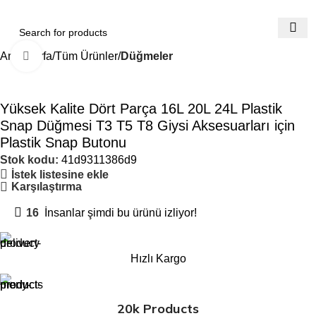
Ana Sayfa
Tüm Ürünler
Düğmeler
Büyütmek için tıklayın
Yüksek Kalite Dört Parça 16L 20L 24L Plastik
Snap Düğmesi T3 T5 T8 Giysi Aksesuarları için
Plastik Snap Butonu
Stok kodu:
41d9311386d9
İstek listesine ekle
Karşılaştırma
16
İnsanlar şimdi bu ürünü izliyor!
Hızlı Kargo
20k Products