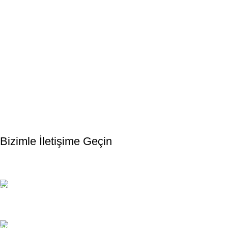
Bültenimize Kaydolun
Bizimle İletişime Geçin
Email:
xtemos@gmail.com
Telefon: